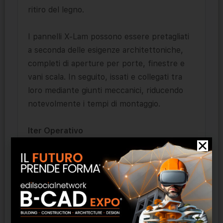
ritiro del legno.
I pannelli X-Lam possono essere pretagliati
a seconda delle esigenze architettoniche,
completi di aperture per porte, finestre e
vani scala. In seguito, issati e collegati tra
loro mediante giunti meccanici, riducendo
notevolmente i tempi di montaggio.
Iter Operativo
Con una perfetta sinergia tra il cliente e
l’azienda è possibile realizzare l’opera con un
elevato grado di qualità e dettaglio,
facilitando il montaggio in cantiere e
riducendo notevolmente i costi di posa in