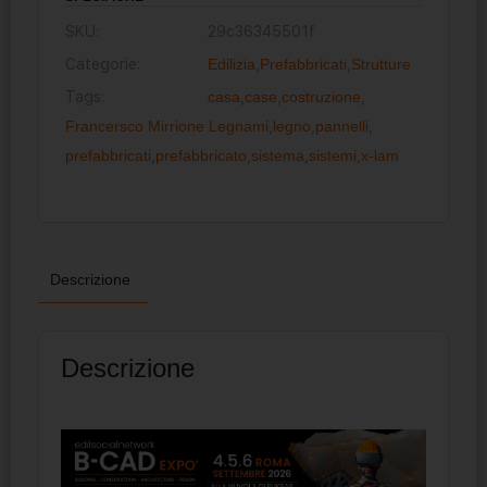
SKU:
29c36345501f
Categorie:
Edilizia
,
Prefabbricati
,
Strutture
Tags:
casa
,
case
,
costruzione
,
Francersco Mirrione Legnami
,
legno
,
pannelli
,
prefabbricati
,
prefabbricato
,
sistema
,
sistemi
,
x-lam
Descrizione
Descrizione