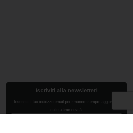
Iscriviti alla newsletter!
Inserisci il tuo indirizzo email per rimanere sempre aggiornato
sulle ultime novità.
Dichiaro di aver preso visione dell'Informativa Privacy e