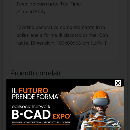
Tavolino con ruote Tea Time
[Cod. 41604]
Tavolino decorativo completamente in in
polietilene a forma di biscotto da the. Con
ruote. Dimensioni: 100x80x33 cm (LxPxH)
Prodotti correlati