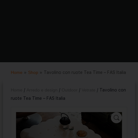
Home
»
Shop
»
Tavolino con ruote Tea Time – FAS Italia
Home
/
Arredo e design
/
Outdoor
/
Vetrate
/ Tavolino con
ruote Tea Time – FAS Italia