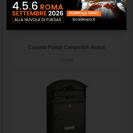
Cassette Postali Componibili Alubox
SCOPRI