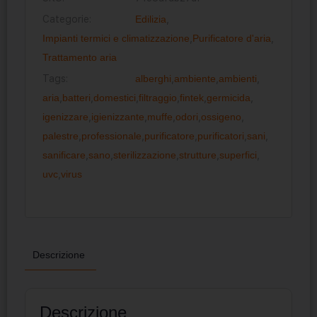
Categorie:
Edilizia
,
Impianti termici e climatizzazione
,
Purificatore d'aria
,
Trattamento aria
Tags:
alberghi
,
ambiente
,
ambienti
,
aria
,
batteri
,
domestici
,
filtraggio
,
fintek
,
germicida
,
igenizzare
,
igienizzante
,
muffe
,
odori
,
ossigeno
,
palestre
,
professionale
,
purificatore
,
purificatori
,
sani
,
sanificare
,
sano
,
sterilizzazione
,
strutture
,
superfici
,
uvc
,
virus
Descrizione
Descrizione