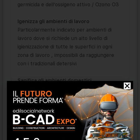
germicida e dell’ossigeno attivo / Ozono O3
Igenizza gli ambienti di lavoro
Particolarmente indicato per ambienti di
lavoro dove si richiede un alto livello di
igienizzazione di tutte le superfici in ogni
zona di lavoro , impossibili da raggiungere
con i tradizionali detersivi
Sanifica gli ambienti domestici
Igienizza da qualsiasi patogeno e virus gli
ambienti domestici ed elimina gli odori
sgradevoli , e le muffe. Una protezione per
tutta la famiglia
Rende più sani gli ambienti ricettivi
Particolarmente indicato per Alberghi ,