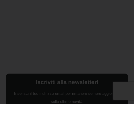
Iscriviti alla newsletter!
Inserisci il tuo indirizzo email per rimanere sempre aggiornato
sulle ultime novità.
Dichiaro di aver preso visione dell'Informativa Privacy e
ACCONSENTO al trattamento dei miei dati personali per finalità di