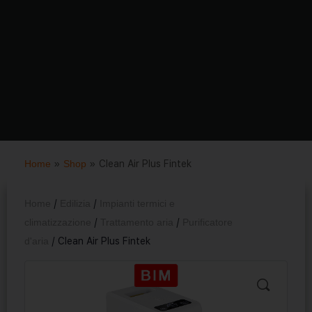
Home
»
Shop
»
Clean Air Plus Fintek
Home
/
Edilizia
/
Impianti termici e
climatizzazione
/
Trattamento aria
/
Purificatore
d'aria
/ Clean Air Plus Fintek