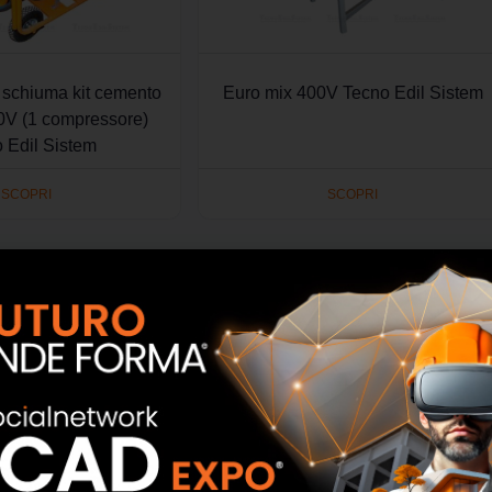
 schiuma kit cemento
Euro mix 400V Tecno Edil Sistem
00V (1 compressore)
 Edil Sistem
SCOPRI
SCOPRI