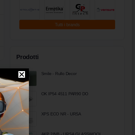
Tutti i brands
Prodotti
Smile - Rullo Decor
OK IP54 4511 PAR90 DO
XPS ECO NR - URSA
AKP 2/NB - URSA GLASSWOOL