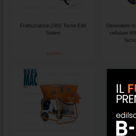
Frattazzatrice 230V Tecno Edil
Generatore di
Sistem
cellulare 4
Tecno
SCOPRI