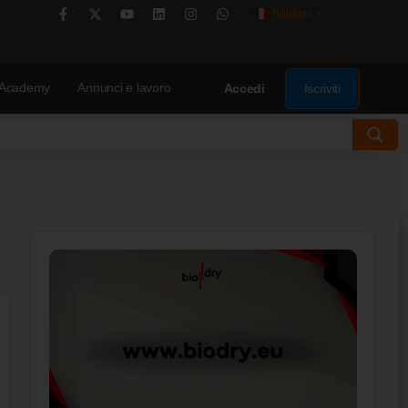
Italiano
▼
Academy
Annunci e lavoro
Iscriviti
Accedi