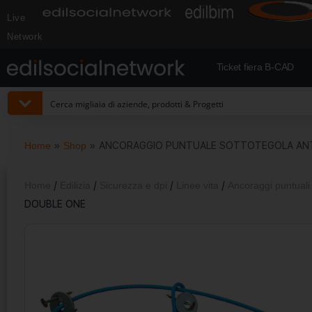
Live
Network
Ticket fiera B-CAD
Home
»
Shop
»
ANCORAGGIO PUNTUALE SOTTOTEGOLA ANT
Home
/
Edilizia
/
Sicurezza e dpi
/
Linee vita
/
Ancoraggi puntuali
DOUBLE ONE