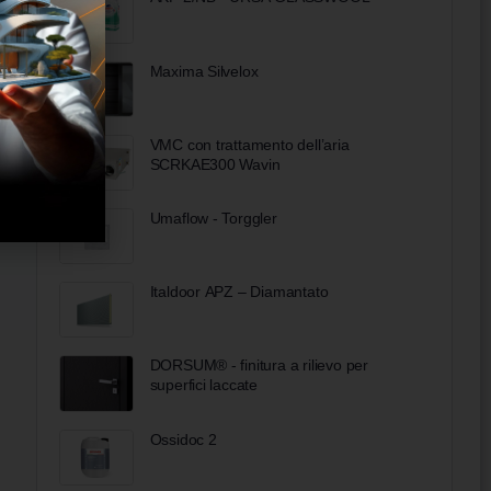
Maxima Silvelox
VMC con trattamento dell’aria
SCRKAE300 Wavin
Umaflow - Torggler
Italdoor APZ – Diamantato
DORSUM® - finitura a rilievo per
superfici laccate
Ossidoc 2