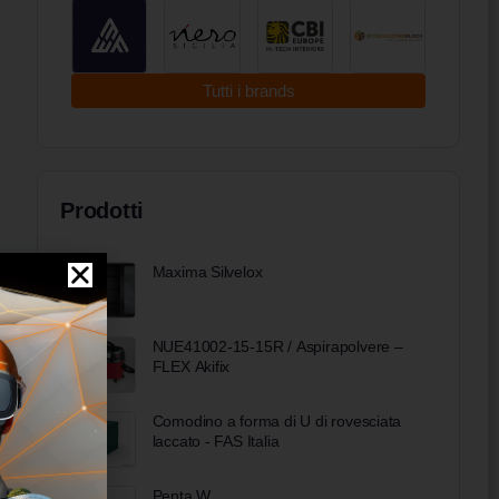
Tutti i brands
Prodotti
Maxima Silvelox
NUE41002-15-15R / Aspirapolvere –
FLEX Akifix
Comodino a forma di U di rovesciata
laccato - FAS Italia
Penta W.