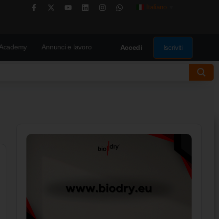
Italiano
▼
Academy
Annunci e lavoro
Iscriviti
Accedi