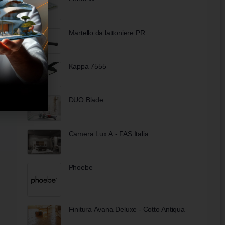
Martello da lattoniere PR
Kappa 7555
DUO Blade
Camera Lux A - FAS Italia
Phoebe
Finitura Avana Deluxe - Cotto Antiqua