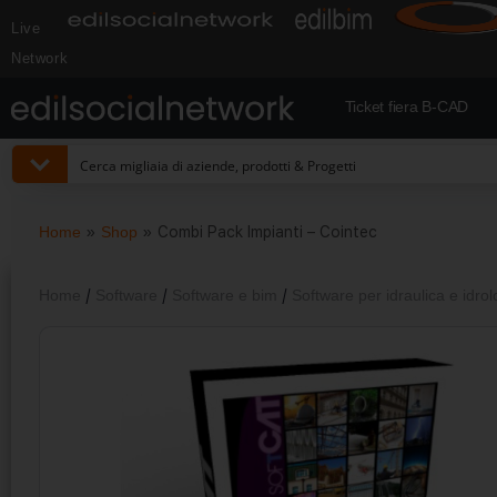
Live
Network
Ticket fiera B-CAD
Home
»
Shop
»
Combi Pack Impianti – Cointec
Home
/
Software
/
Software e bim
/
Software per idraulica e idrol