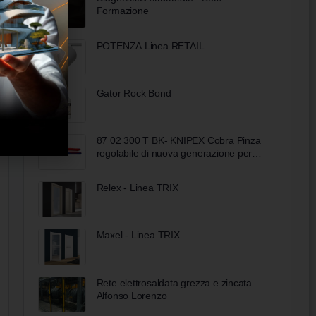
Formazione
POTENZA Linea RETAIL
Gator Rock Bond
87 02 300 T BK- KNIPEX Cobra Pinza
regolabile di nuova generazione per
tubi e dadi
Relex - Linea TRIX
Maxel - Linea TRIX
Rete elettrosaldata grezza e zincata
Alfonso Lorenzo