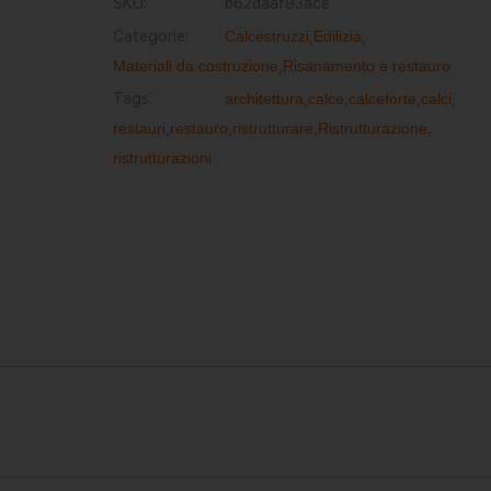
SKU:
b62daaf93ace
Categorie:
Calcestruzzi
,
Edilizia
,
Materiali da costruzione
,
Risanamento e restauro
Tags:
architettura
,
calce
,
calceforte
,
calci
,
restauri
,
restauro
,
ristrutturare
,
Ristrutturazione
,
ristrutturazioni