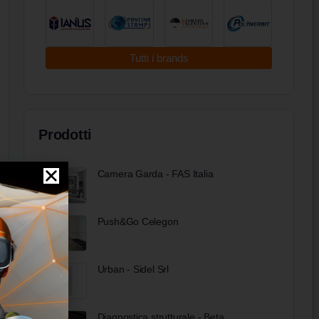
Tutti i brands
Prodotti
Camera Garda - FAS Italia
Push&Go Celegon
Urban - Sidel Srl
Diagnostica strutturale - Beta