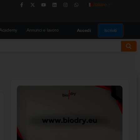
Italiano
▼
Academy
Annunci e lavoro
Iscriviti
Accedi