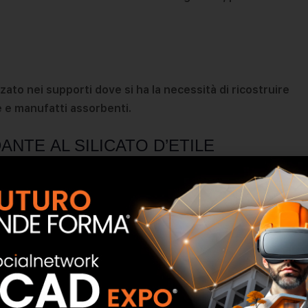
o nei supporti dove si ha la necessità di ricostruire
e e manufatti assorbenti.
ANTE AL SILICATO D’ETILE
to pronto all’uso. Per un’ottima applicazione, la
a. La temperatura deve essere compresa tra i + 10 °C e i +
bassa pressione (0,5 bar massimo), o con il pennello a fibre
orto lo consenta. Applicare sempre fino a completa e
à e piogge imminenti, si possono generare antiestetiche