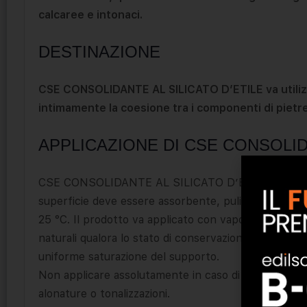
calcaree e intonaci.
DESTINAZIONE
CSE CONSOLIDANTE AL SILICATO D’ETILE va utilizzat
intimamente la coesione tra i componenti di pietr
APPLICAZIONE DI CSE CONSOLID
CSE CONSOLIDANTE AL SILICATO D’ETILE è un prodot
superficie deve essere assorbente, pulita e asciutt
25 °C. Il prodotto va applicato con vaporizzatore a 
naturali qualora lo stato di conservazione del supp
uniforme saturazione del supporto.
Non applicare assolutamente in caso di forte umidit
alonature o tonalizzazioni.