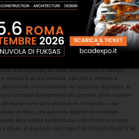
aria sensibilmente in funzione della porosità del
e di esteri etilici dell’acido silicico sciolti in miscela
i e manufatti ad alta porosità, tipo pietre arenarie e
 che penetrando profondamente nel supporto degradato, lo
ono un ottimale assorbimento del principio attivo tramite i
o del nucleo sano della pietra dove, in seguito a una
ossido di silicio, che agisce da legante del materiale
ateriale deve essere applicato con vaporizzatore a bassa
no a rifiuto, in una o più mani (tipo CSE CONSOLIDANTE AL