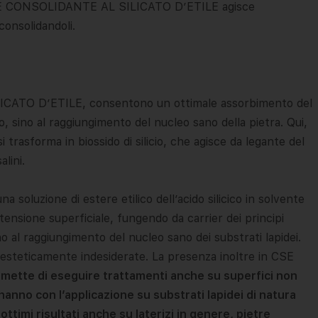
i. CSE CONSOLIDANTE AL SILICATO D’ETILE agisce
onsolidandoli.
LICATO D’ETILE, consentono un ottimale assorbimento del
deo, sino al raggiungimento del nucleo sano della pietra. Qui,
i trasforma in biossido di silicio, che agisce da legante del
lini.
luzione di estere etilico dell’acido silicico in solvente
 tensione superficiale, fungendo da carrier dei principi
no al raggiungimento del nucleo sano dei substrati lapidei.
e esteticamente indesiderate. La presenza inoltre in CSE
mette di eseguire trattamenti anche su superfici non
hanno con l’applicazione su substrati lapidei di natura
ottimi risultati anche su laterizi in genere, pietre