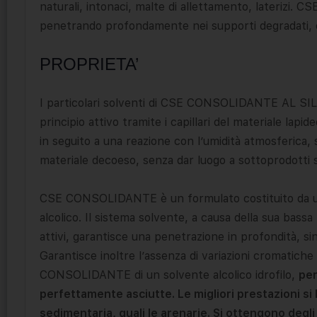
naturali, intonaci, malte di allettamento, lateriz
penetrando profondamente nei supporti degradati, c
PROPRIETA’
I particolari solventi di CSE CONSOLIDANTE AL SI
principio attivo tramite i capillari del materiale lapi
in seguito a una reazione con l’umidità atmosferica, s
materiale decoeso, senza dar luogo a sottoprodotti sa
CSE CONSOLIDANTE è un formulato costituito da una so
alcolico. Il sistema solvente, a causa della sua bassa
attivi, garantisce una penetrazione in profondità, si
Garantisce inoltre l’assenza di variazioni cromatich
CONSOLIDANTE di un solvente alcolico idrofilo,
per
perfettamente asciutte. Le migliori prestazioni si 
sedimentaria, quali le arenarie. Si ottengono degli 