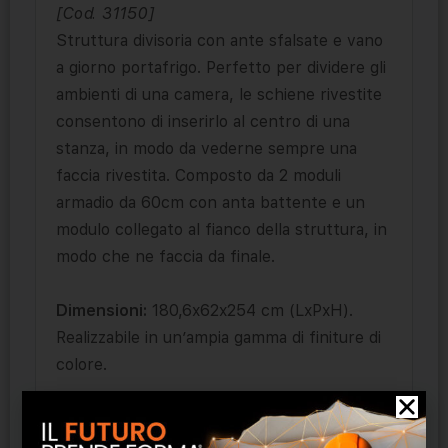
[Cod. 31150]
Struttura divisoria con ante sfalsate e vano
a giorno portafrigo. Perfetto per dividere gli
ambienti di una camera, le schiene rivestite
consentono di inserirlo al centro di una
stanza, in modo da vederne sempre una
faccia rivestita. Composto da 2 moduli
armadio da 60cm con anta battente e un
modulo collegato al fianco della struttura, in
modo che ne faccia da finale.
Dimensioni:
180,6x62x254 cm (LxPxH).
Realizzabile in un’ampia gamma di finiture di
colore.