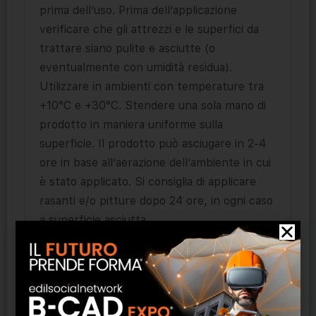
prima dell’uso. Prima dell’applicazione
verificare che gli attrezzi e le superfici da
trattare siano pulite e asciutte (o
eventualmente con umidità residua).
Utilizzare in ambienti con temperature tra
+10°C e +30°C. Stendere una sola mano di
prodotto in maniera uniforme sulla
superficie. Il prodotto può asciugare in 2-4
ore in base all’aerazione dell’ambiente in cui
è stato applicato. Si consiglia di applicare
rasanti e/o pitture dopo 24 ore, in ogni caso
a superficie asciutta.
QUALI STRUMENTI UTILIZZARE
Pennello o pennellessa, rullo a pelo corto o
pennello piatto.