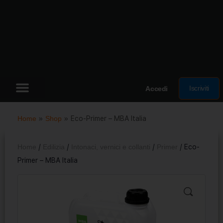
Iscriviti
Accedi
Home
»
Shop
»
Eco-Primer – MBA Italia
Home
/
Edilizia
/
Intonaci, vernici e collanti
/
Primer
/ Eco-
Primer – MBA Italia