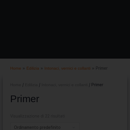
Home
»
Edilizia
»
Intonaci, vernici e collanti
»
Primer
Home
/
Edilizia
/
Intonaci, vernici e collanti
/ Primer
Primer
Visualizzazione di 22 risultati