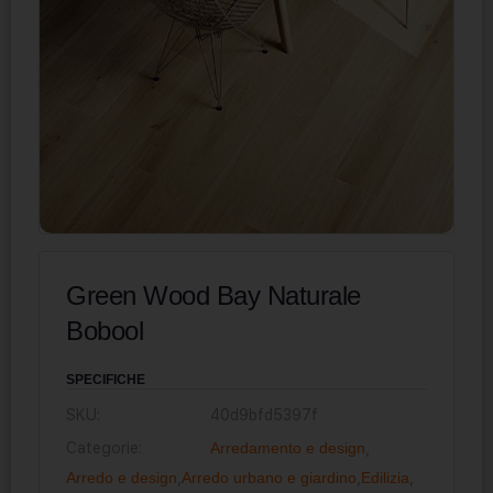
Green Wood Bay Naturale
Bobool
SPECIFICHE
SKU:
40d9bfd5397f
Categorie:
Arredamento e design
,
Arredo e design
,
Arredo urbano e giardino
,
Edilizia
,