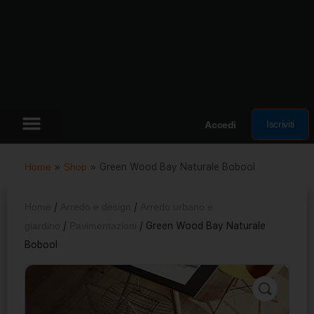
Iscriviti
Accedi
Home
»
Shop
»
Green Wood Bay Naturale Bobool
Home
/
Arredo e design
/
Arredo urbano e
giardino
/
Pavimentazioni
/ Green Wood Bay Naturale
Bobool