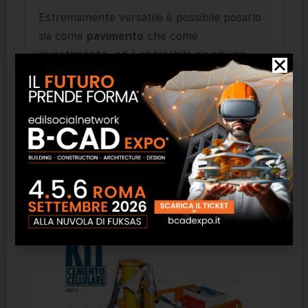
Estremamente versatile è possibile posarlo
sia come
pavimento
che come
rivestimento
, ed è abbinabile sia ad uno
stile moderno che tradizionale.
Il formato è
20×120 cm
e
9,5 mm di
spessore
.
Prodotti correlati