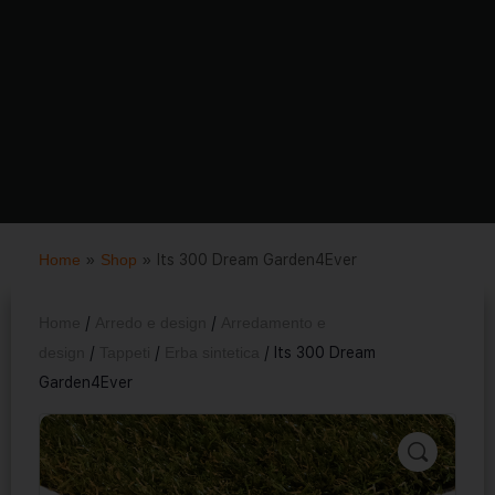
Home
»
Shop
»
Its 300 Dream Garden4Ever
Home
/
Arredo e design
/
Arredamento e
design
/
Tappeti
/
Erba sintetica
/ Its 300 Dream
Garden4Ever