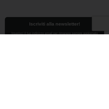
Iscriviti alla newsletter!
Inserisci il tuo indirizzo email per rimanere sempre aggiornato
sulle ultime novità.
Dichiaro di aver preso visione dell'Informativa Privacy e
ACCONSENTO al trattamento dei miei dati personali per finalità di
marketing da parte di Edilsocialnetwork
(Per visionare la Privacy Policy
clicca qui).
Iscriviti