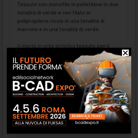
Tessuto con monofilo in polietilene in due
tonalità di verde e con filato in
polipropilene riccio in una tonalità di
marrone e in una tonalità di verde.
Il manto in erba sintetica
tessuto con il
nostro miglior filato
.
L’aspetto
rustico
e un
filato super
resistente
, conferiscono a questo manto
un’identità di tutto rispetto.
Consigliato per chi vuole
sicurezza
e
massima qualità
.