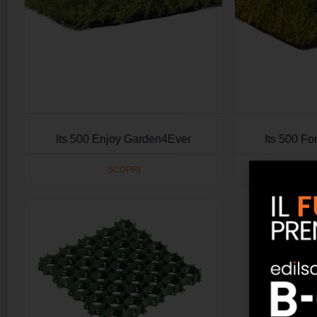
Its 500 Enjoy Garden4Ever
Its 500 F
SCOPRI