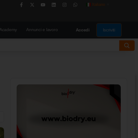
Italiano
▼
Academy
Annunci e lavoro
Iscriviti
Accedi