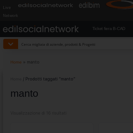
Live
Network
Ticket fiera B-CAD
Home
»
manto
Home
/ Prodotti taggati “manto”
manto
Visualizzazione di 16 risultati