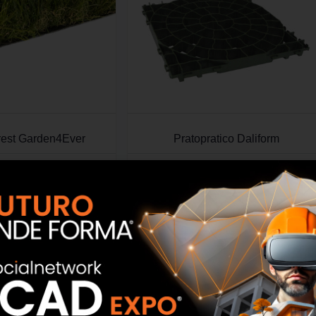
orest Garden4Ever
Pratopratico Daliform
SCOPRI
SCOPRI