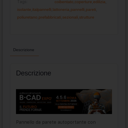
Tags:
coibentato
,
coperture
,
edilizia
,
isolante
,
italpannelli
,
lattoneria
,
pannelli
,
pareti
,
poliuretano
,
prefabbricati
,
sezionali
,
strutture
Descrizione
Descrizione
Pannello da parete autoportante con