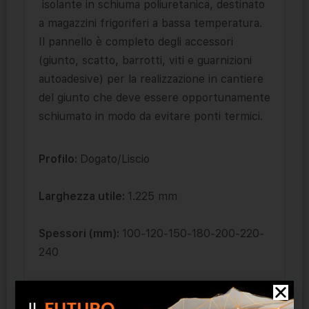
isolante in schiuma poliuretanica, destinato
a magazzini frigoriferi a bassa temperatura.
Il pannello è completo degli accessori
(giunto, scatto, barrotti, viti e guarnizioni
autoadesive) per la realizzazione in cantiere
del giunto che deve essere opportunamente
schiumato in modo da evitare ponti termici.
Profilo:
Dogato/Liscio
Larghezza utile:
1.225 mm
Spessori (mm):
100-120-150-180-200-220-
240