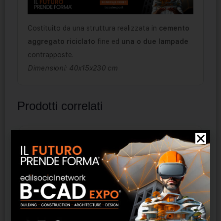
Costituito da una struttura realizzata in
cemento
aggregato riciclato
fine ed
una o due lampade
contrapposte.
Dimensioni: 40x15x230 cm
Prodotti correlati