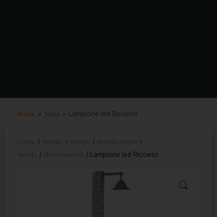
Home
»
Shop
»
Lampione led Ricoeso
Home
/
Arredo e design
/
Arredamento e
design
/
Illuminazione
/ Lampione led Ricoeso