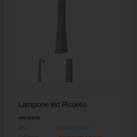
Lampione led Ricoeso
SPECIFICHE
SKU:
41a4d1d925b7
Categorie:
Arredamento e design
,