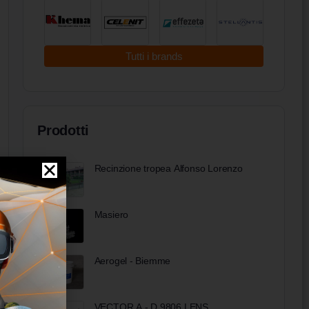
Tutti i brands
Prodotti
Recinzione tropea Alfonso Lorenzo
Masiero
Aerogel - Biemme
VECTOR A - D 9806 LENS