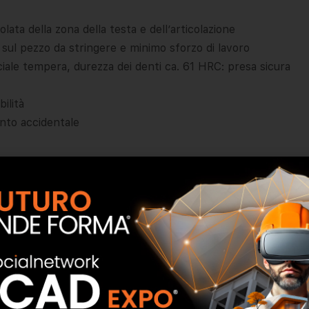
lata della zona della testa e dell’articolazione
 sul pezzo da stringere e minimo sforzo di lavoro
ciale tempera, durezza dei denti ca. 61 HRC: presa sicura
ilità
nto accidentale