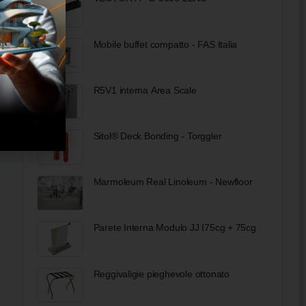
Mobile buffet compatto - FAS Italia
R5V1 interna Area Scale
Sitol® Deck Bonding - Torggler
Marmoleum Real Linoleum - Newfloor
Parete Interna Modulo JJ I75cg + 75cg
Reggivaligie pieghevole ottonato