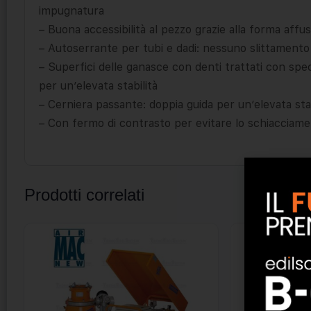
impugnatura
– Buona accessibilità al pezzo grazie alla forma affuso
– Autoserrante per tubi e dadi: nessuno slittamento
– Superfici delle ganasce con denti trattati con spe
per un’elevata stabilità
– Cerniera passante: doppia guida per un’elevata stab
– Con fermo di contrasto per evitare lo schiacciame
Prodotti correlati