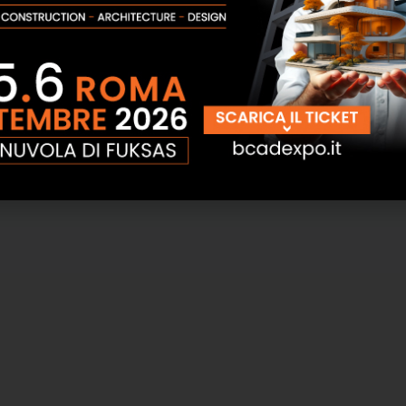
real mac 400V Tecno
Real mac mass 400V Tecno Edil
il Sistem
Sistem
SCOPRI
SCOPRI