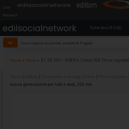
Live
Network
Ticket fiera B-CAD
Home
»
Shop
»
87 26 250 – KNIPEX Cobra VDE Pinza regolabil
Home
/
Edilizia
/
Ferramenta e fissaggi
/
Pinze
/
Pinze regolabili 
nuova generazione per tubi e dadi, 250 mm