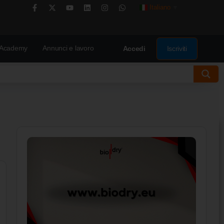
Italiano
▼
Academy
Annunci e lavoro
Iscriviti
Accedi