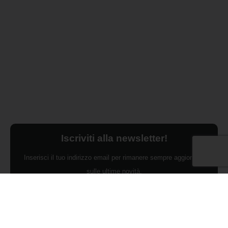
Iscriviti alla newsletter!
Inserisci il tuo indirizzo email per rimanere sempre aggiornato
sulle ultime novità.
Dichiaro di aver preso visione dell'Informativa Privacy e
ACCONSENTO al trattamento dei miei dati personali per finalità di