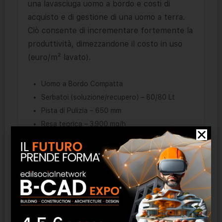
una lavasciuga uomo a bordo e costi di
acquisto e di gestione di una uomo a terra.
Ciò consente di incrementare fortemente la
produttività, dimezzandone il costo in uso
(euro/m² lavato).
Uomo a Bordo Compatta
Serbatoi (soluzione/recupero) – 80/80 Lt
Pista di Pulizia – 650 mm
Resa teorica – 3.900 mq/h
Autonomia – Max 4 h
Potenza installata / Alimentazione – 1.350 W /
24 V
Peso senza/con batterie – 125 / 210 kg
Spazzole – 2 x Ø 13” – 330 mm