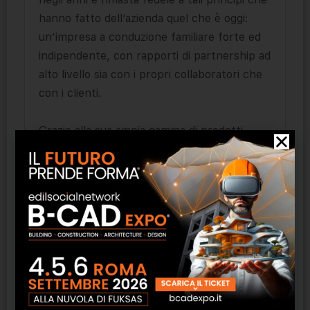
hanno fatto dell’azienda quel che è oggi:
un’impresa a conduzione familiare forte ed
indipendente, con rapporti di partnership ad
alto livello sia con i propri collaboratori che
con i clienti.
Grazie alla sua ampia gamma di prodotti
Leipfinger-Bader soddisfa tutti i requisiti
dell’edilizia. Produce oltre 150 prodotti in
laterizio altamente termoisolanti e
tradizionali, fornendo la base per tutti i tipi
di costruzioni massive. In tal modo di anno in
anno crea un habitat sano per molte
persone.
La nuova generazione di mattoni
CORISO
è il
risultato dell’intensa attività di ricerca e