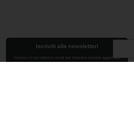
Iscriviti alla newsletter!
Inserisci il tuo indirizzo email per rimanere sempre aggiornato
sulle ultime novità.
Dichiaro di aver preso visione dell'Informativa Privacy e
ACCONSENTO al trattamento dei miei dati personali per finalità di
marketing da parte di Edilsocialnetwork
(Per visionare la Privacy Policy
clicca qui).
Iscriviti