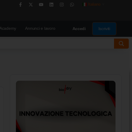
Italiano
▼
Academy
Annunci e lavoro
Iscriviti
Accedi