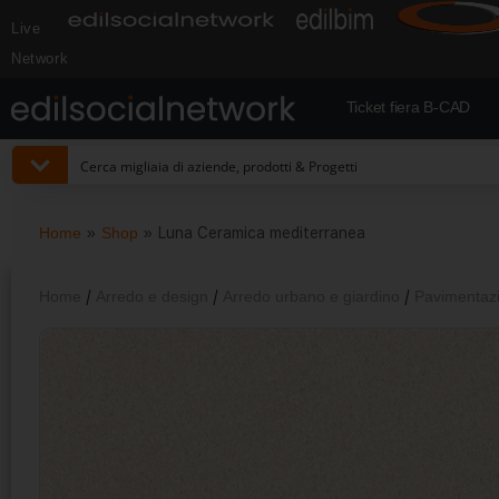
Live
Network
Ticket fiera B-CAD
Home
»
Shop
»
Luna Ceramica mediterranea
Home
/
Arredo e design
/
Arredo urbano e giardino
/
Pavimentazi