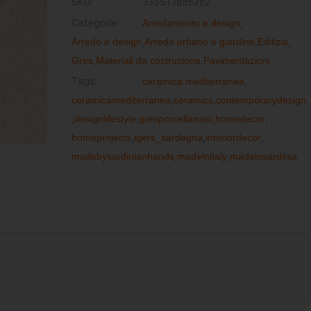
SKU:
335513dd52c2
Categorie:
Arredamento e design
,
Arredo e design
,
Arredo urbano e giardino
,
Edilizia
,
Gres
,
Materiali da costruzione
,
Pavimentazioni
Tags:
ceramica mediterranea
,
ceramicamediterranea
,
ceramics
,
contemporarydesign
,
designlifestyle
,
gresporcellanato
,
homedecor
,
homeprojects
,
igers_sardegna
,
interiordecor
,
madebysardinianhands
,
madeinitaly
,
madeinsardinia