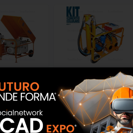
silo air mac new 400V
Generatore di schiuma kit cemento
 Edil Sistem
cellulare 400V (1 compressore)
Tecno Edil Sistem
SCOPRI
SCOPRI