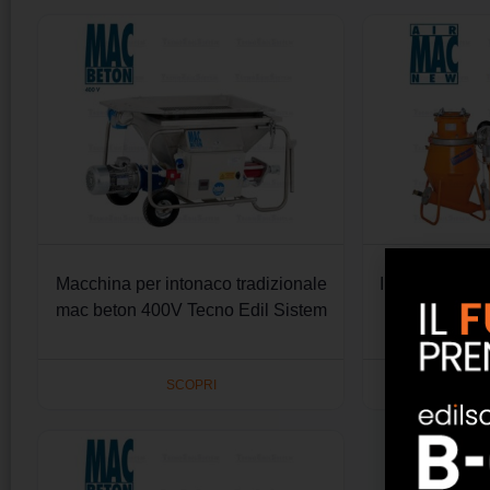
Macchina per intonaco tradizionale
Impianto per 
mac beton 400V Tecno Edil Sistem
Tecno
SCOPRI