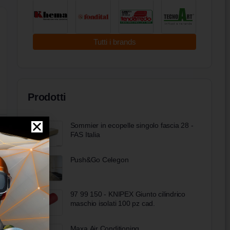
Tutti i brands
Prodotti
Sommier in ecopelle singolo fascia 28 -
FAS Italia
Push&Go Celegon
97 99 150 - KNIPEX Giunto cilindrico
maschio isolati 100 pz cad.
Maxa Air Conditioning