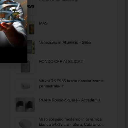
MAS
Veneziana in Alluminio - Slider
FONDO CFP AI SILICATI
Wakol RS 5935 fascia desolarizzante
perimetrale-“I“
Parete Round-Square - Accademia
Vaso sospeso moderno in ceramica
bianca 54x35 cm - Sfera, Catalano