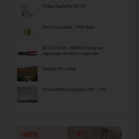
Triflex ReproFix RS 2K
Pouf in ecopelle - FAS Italia
97 21 215 B - KNIPEX Pinza per
capicorda rivestiti in materiale
bicomponente verniciata nera 230 mm
Caraibi MV Living
VEGA R200 Lampada LED - LYM