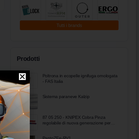
Tutti i brands
Prodotti
Poltrona in ecopelle ignifuga omologata
- FAS Italia
Sistema paraneve Kalzip
87 05 250 - KNIPEX Cobra Pinza
regolabile di nuova generazione per
tubi e dadi, 250 mm
PantoZFe-RV1