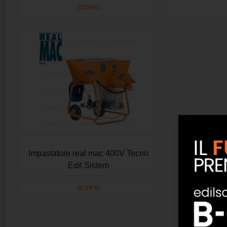
SCOPRI
Impastatore real mac 400V Tecno
Edil Sistem
SCOPRI