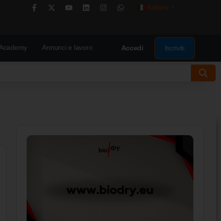
Italiano
▼
Academy
Annunci e lavoro
Iscriviti
Accedi