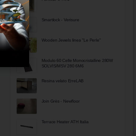
Smartlock - Verisure
Wooden Jewels linea "Le Perle"
Modulo 60 Celle Monocristalline 280W
SOLVIS/MSV 280 6M6
Resina velato ErreLAB
Join Grès - Newfloor
Terrace Heater ATH Italia