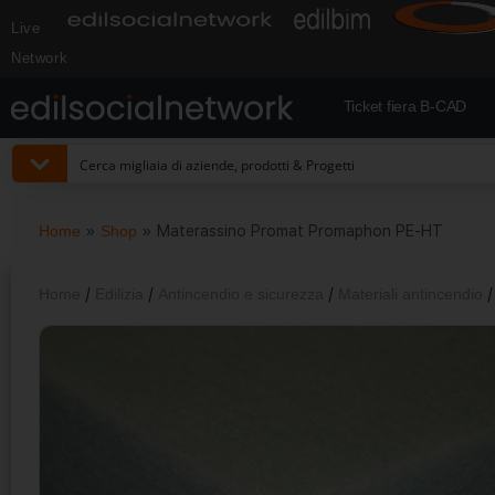
Live
Network
Ticket fiera B-CAD
Home
»
Shop
»
Materassino Promat Promaphon PE-HT
Home
/
Edilizia
/
Antincendio e sicurezza
/
Materiali antincendio
/