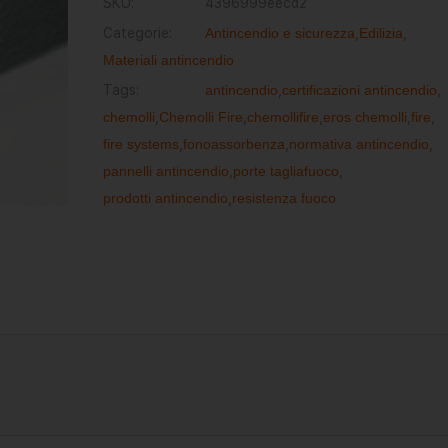
SKU:
4396999eecd2
Categorie:
Antincendio e sicurezza
,
Edilizia
,
Materiali antincendio
Tags:
antincendio
,
certificazioni antincendio
,
chemolli
,
Chemolli Fire
,
chemollifire
,
eros chemolli
,
fire
,
fire systems
,
fonoassorbenza
,
normativa antincendio
,
pannelli antincendio
,
porte tagliafuoco
,
prodotti antincendio
,
resistenza fuoco