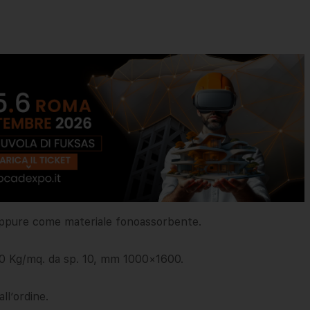
 oppure come materiale fonoassorbente.
40 Kg/mq. da sp. 10, mm 1000×1600.
ll’ordine.