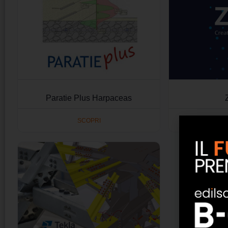
Paratie Plus Harpaceas
SCOPRI