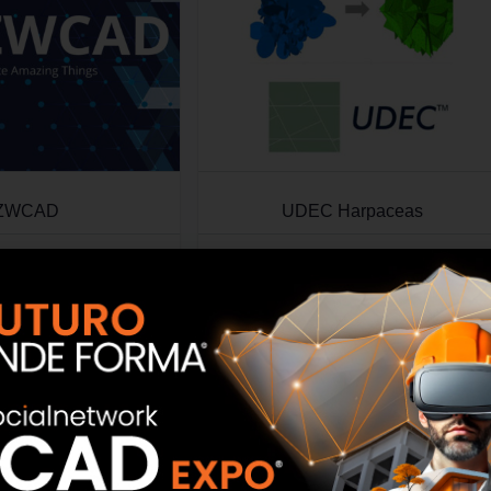
ZWCAD
UDEC Harpaceas
SCOPRI
SCOPRI