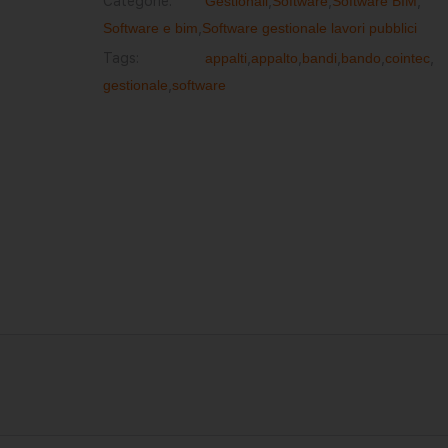
Categorie:
Gestionali
,
Software
,
Software BIM
,
Software e bim
,
Software gestionale lavori pubblici
Tags:
appalti
,
appalto
,
bandi
,
bando
,
cointec
,
gestionale
,
software