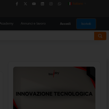
Italiano
▼
Academy
Annunci e lavoro
Iscriviti
Accedi