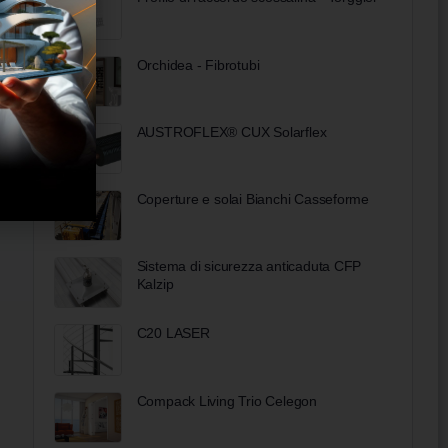
Orchidea - Fibrotubi
AUSTROFLEX® CUX Solarflex
Coperture e solai Bianchi Casseforme
Sistema di sicurezza anticaduta CFP
Kalzip
C20 LASER
Compack Living Trio Celegon