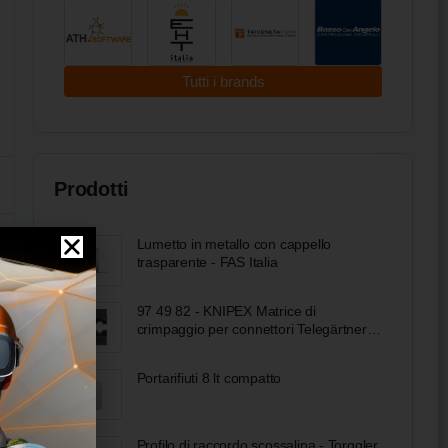
Tutti i brands
Prodotti
Lumetto in metallo con cappello
trasparente - FAS Italia
97 49 82 - KNIPEX Matrice di
crimpaggio per connettori Telegärtner
per conduttori di fibre ottiche
Portarifiuti 8 lt compatto
Profilo di raccordo scossalina - Torggler