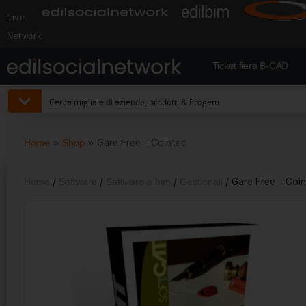
Live
Network
Ticket fiera B-CAD
Home
»
Shop
»
Gare Free – Cointec
Home
/
Software
/
Software e bim
/
Gestionali
/ Gare Free – Coi