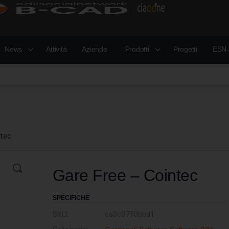
News
Attività
Aziende
Prodotti
Progetti
ESN 
ntec
Gare Free – Cointec
SPECIFICHE
SKU:
ca3c97f0bbd1