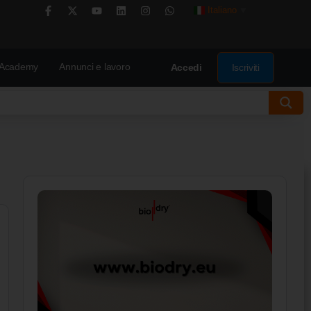
Italiano
▼
Academy
Annunci e lavoro
Iscriviti
Accedi