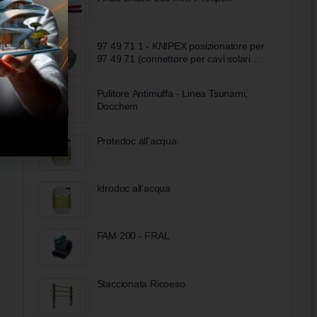
97 49 71 1 - KNIPEX posizionatore per
97 49 71 (connettore per cavi solari
MC4)
Pulitore Antimuffa - Linea Tsunami,
Docchem
Protedoc all’acqua
Idrodoc all’acqua
FAM 200 - FRAL
Staccionata Ricoeso