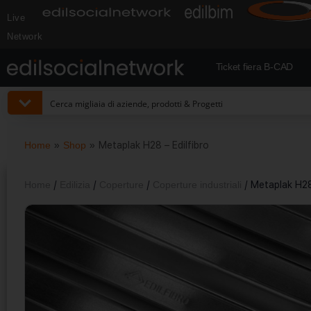
Live
Network
Ticket fiera B-CAD
Home
»
Shop
»
Metaplak H28 – Edilfibro
Home
/
Edilizia
/
Coperture
/
Coperture industriali
/ Metaplak H28 