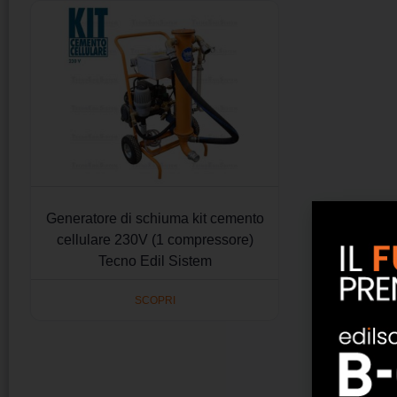
Generatore di schiuma kit cemento
cellulare 230V (1 compressore)
Tecno Edil Sistem
SCOPRI