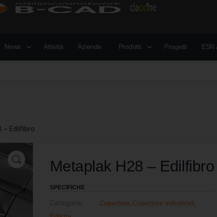
News
Attività
Aziende
Prodotti
Progetti
ESN 
– Edilfibro
Metaplak H28 – Edilfibro
SPECIFICHE
Categorie:
Coperture
,
Coperture industriali
,
Edilizia