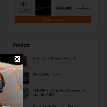
Tutti i brands
Prodotti
Ares Breda Sistemi Industriali
Giotto Metal - In lux
NAF16002-29 / profilo di partenza in
alluminio Akifix
Pinza chiave 250 mm T Knipex