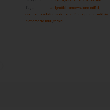
Categorie:
Protettivi
,
Risanamento e restauro
Tags:
antigraffiti
,
conservazione edifici
,
docchem
,
evolution
,
isolamento
,
Pitture
,
prodotti edilizia
,
trattamento muri
,
vernici