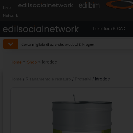
Live
Network
Ticket fiera B-CAD
Home
»
Shop
»
Idrodoc
Home
/
Risanamento e restauro
/
Protettivi
/ Idrodoc