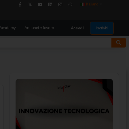
Italiano
▼
Academy
Annunci e lavoro
Iscriviti
Accedi