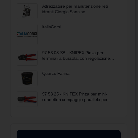
Attrezzature per manutenzione reti
idranti Giorgio Sannino
ItaliaCorsi
97 53 08 SB - KNIPEX Pinza per
terminali a bussola, con regolazione
automatica per crimpaggio frontale
rivestiti in materiale bicomponente
Quarzo Farina
brunita 190 mm
97 53 25 - KNIPEX Pinza per mini-
connettori crimpaggio parallelo per
connettori della serie Micro-Fit™ di
Molex LLC rivestiti in materiale