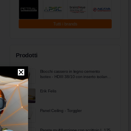
Tutti i brands
Prodotti
Blocchi cassero in legno cemento
Isotex - HDIII 38/10 con inserto isolante
Neopor BMBcert di BASF (Copia)
Erik Felis
Panel Ceiling - Torggler
Parete multifunzione con scrittoio L 125