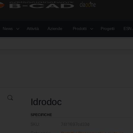
News
Attività
Aziende
Prodotti
Progetti
ESN 
Idrodoc
SPECIFICHE
SKU:
74f1697cd33d