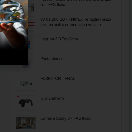
cm- FAS Italia
99 01 200 SB - KNIPEX Tenaglia (pinza
per ferraioli e cementisti) rivestiti in
resina sintetica bonderizzata nera 200
mm
Laguna 3.0 TopColor
Pasta bianca
FD360TCR - FRAL
Iglu' Daliform
Camera Study 3 - FAS Italia