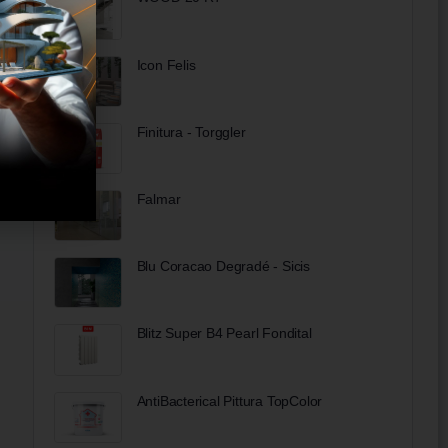
Icon Felis
Finitura - Torggler
Falmar
Blu Coracao Degradé - Sicis
Blitz Super B4 Pearl Fondital
AntiBacterical Pittura TopColor