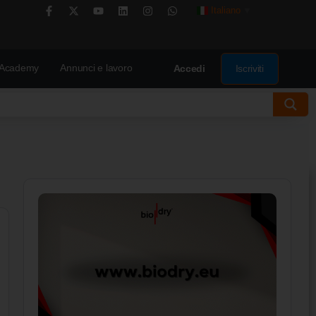
Italiano
▼
Academy
Annunci e lavoro
Iscriviti
Accedi