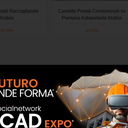
stali Raccogliposta
Cassette Postali Condominiali su
Alubox
Piantana Autoportante Alubox
SCOPRI
SCOPRI