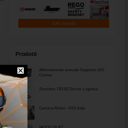
Tutti i brands
Prodotti
Abbonamento annuale Supporto GIS -
Cointec
Zoomlion TB15E Dercar Logistica
Camera Rimini - FAS Italia
WOOD 20 R7