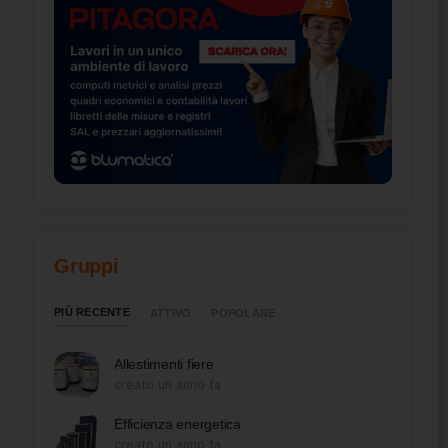
Gruppi
PIÙ RECENTE
ATTIVO
POPOLARE
Allestimenti fiere
creato un anno fa
Efficienza energetica
creato un anno fa