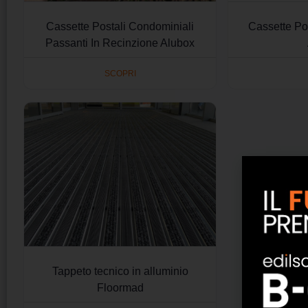
Cassette Postali Condominiali
Cassette Po
Passanti In Recinzione Alubox
SCOPRI
Tappeto tecnico in alluminio
Floormad