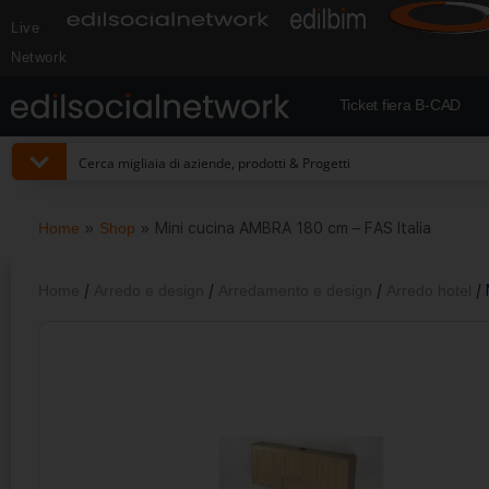
Live
Network
Ticket fiera B-CAD
Home
»
Shop
»
Mini cucina AMBRA 180 cm – FAS Italia
Home
/
Arredo e design
/
Arredamento e design
/
Arredo hotel
/ 