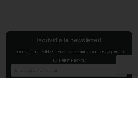
Iscriviti alla newsletter!
Inserisci il tuo indirizzo email per rimanere sempre aggiornato
sulle ultime novità.
Dichiaro di aver preso visione dell'Informativa Privacy e
ACCONSENTO al trattamento dei miei dati personali per finalità di
marketing da parte di Edilsocialnetwork
(Per visionare la Privacy Policy
clicca qui).
Iscriviti