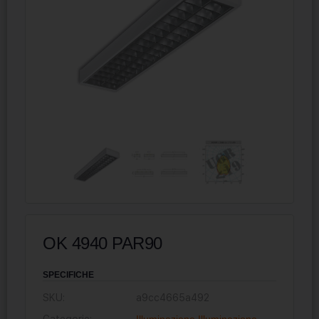
OK 4940 PAR90
SPECIFICHE
SKU:
a9cc4665a492
Categorie:
Illuminazione
,
Illuminazione
,