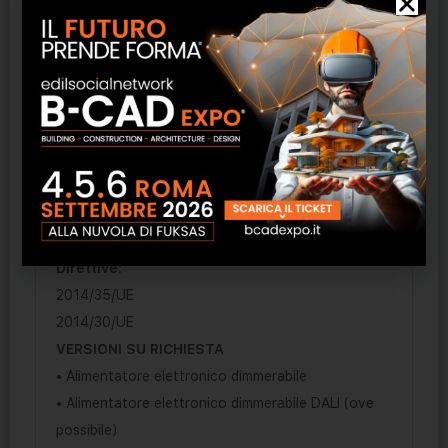
Normative:
EN 60598-1
EN 60598-2-1
EN 62031
Sicurezza fotobiologica delle lampade e
sistemi di lampade:
EN 62471
IEC/TR 62778
Rischio esente – GR 0
Direttive:
2014/35/UE
2014/30/UE
VERSIONI SU RICHIESTA
• Alimentatore elettronico dimmerabile
• Alimentatore elettronico dimmerabile DALI (ove
possibile)