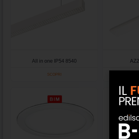
All in one IP54 8540
AZ2
SCOPRI