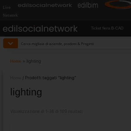
Live
Network
Ticket fiera B-CAD
Home
»
lighting
Home
/ Prodotti taggati “lighting”
lighting
Visualizzazione di 1-36 di 109 risultati