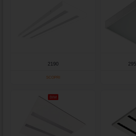
2190
295
SCOPRI