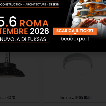
nario dali
Binario elettrificato
SCOPRI
SCOPRI
sco 8370
Ermetica IP65 9550