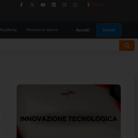
Italiano
▼
Academy
Annunci e lavoro
Iscriviti
Accedi