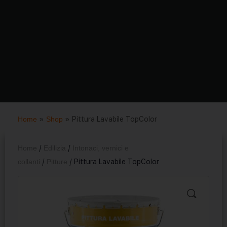
Home
»
Shop
»
Pittura Lavabile TopColor
Home
/
Edilizia
/
Intonaci, vernici e
collanti
/
Pitture
/ Pittura Lavabile TopColor