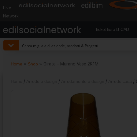
Live
Network
Ticket fiera B-CAD
Home
»
Shop
»
Girata – Murano Vase 2K1M
Home
/
Arredo e design
/
Arredamento e design
/
Arredo casa
/ 