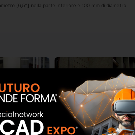
metro [6,5″] nella parte inferiore e 100 mm di diametro
inox su misura
Cassette Postali Condominiali