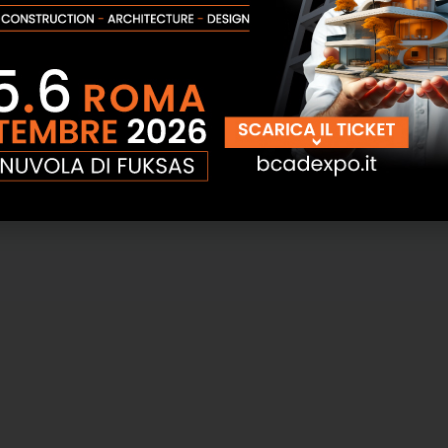
Incassate a Muro Alubox
SCOPRI
SCOPRI