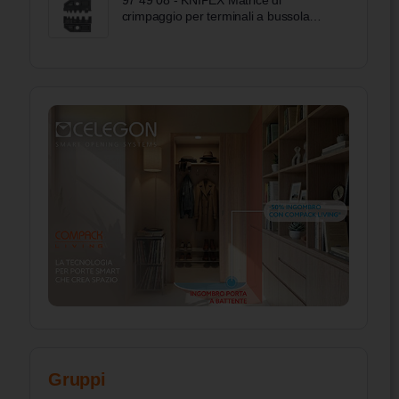
97 49 08 - KNIPEX Matrice di
crimpaggio per terminali a bussola
preisolati e non isolati
Gruppi