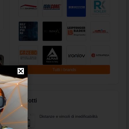
Tutti i brands
Prodotti
Distanze e vincoli di inedificabilità