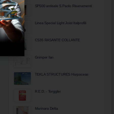
SP500 antisale S.Paolo Risanamenti
Linea Special Light Joist Italprofili
CS35 RASANTE COLLANTE
Grimper fan
TEKLA STRUCTURES Harpaceas
R.E.D. - Torggler
Marinara Delta