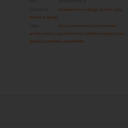
SKU:
e38f9596fd18
Categorie:
Arredamento e design
,
Arredo casa
,
Arredo e design
Tags:
2k1m
,
arredamenti
,
arredamento
,
arredi
,
arredo
,
casa
,
collezione
,
collezioni
,
design
,
home
,
qualità
,
sostenibile
,
sostenibilità