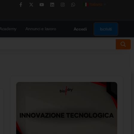
Italiano
▼
Academy
Annunci e lavoro
Iscriviti
Accedi