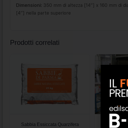
Dimensioni:
350 mm di altezza [14″] x 160 mm di dia
[4″] nella parte superiore
Prodotti correlati
Sabbia Essiccata Quarzifera
Armadi 