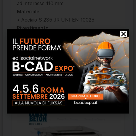
ad interasse 110 mm
Materiale
• Acciaio S 235 JR UNI EN 10025
Rivestimento
• Zincatura a caldo UNI EN ISO 1461
Sistema di fissaggio
• Spinetta a scomparsa in acciaio inox
Prodotti correlati