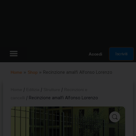
Iscriviti
Accedi
Home
»
Shop
»
Recinzione amalfi Alfonso Lorenzo
Home
/
Edilizia
/
Strutture
/
Recinzioni e
cancelli
/ Recinzione amalfi Alfonso Lorenzo