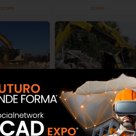
SCOPRI
SCOPRI
oio MB-L200 S2 MB
Benna Selezionatrice MB HDS214
Crusher
MB Crusher
SCOPRI
SCOPRI