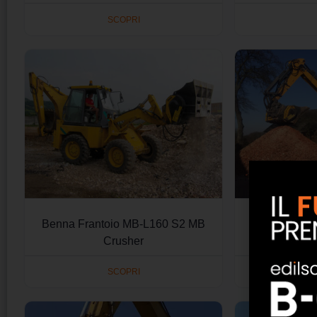
SCOPRI
Benna Frantoio MB-L160 S2 MB
Benna Frant
Crusher
SCOPRI