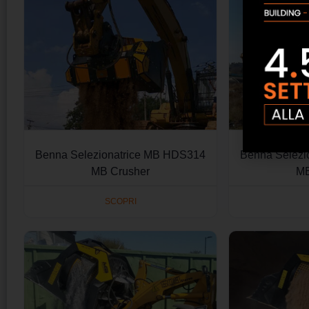
Benna Selezionatrice MB HDS314
Benna Selezi
MB Crusher
MB
SCOPRI