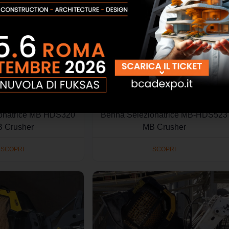
onatrice MB HDS320
Benna Selezionatrice MB-HDS523
 Crusher
MB Crusher
SCOPRI
SCOPRI