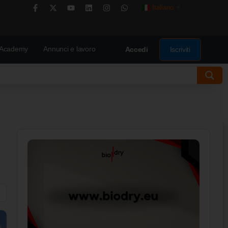
Italiano
▼
Academy
Annunci e lavoro
Iscriviti
Accedi