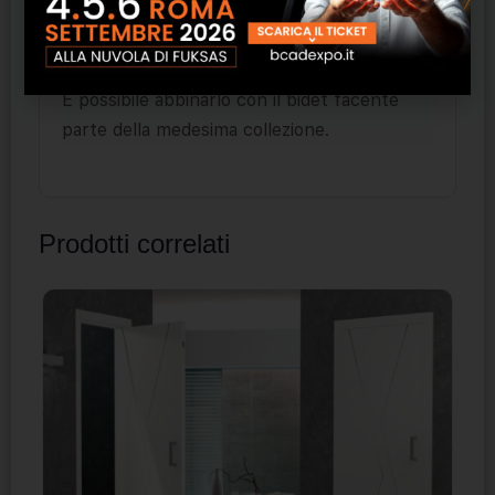
cm)
perfetto per garantire al massimo lo
sfruttamento e la gestione degli arredi.
È possibile abbinarlo con il bidet facente
parte della medesima collezione.
Prodotti correlati