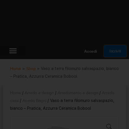
Iscriviti
Accedi
Home
»
Shop
»
Vaso a terra filomuro salvaspazio, bianco
– Pratica, Azzurra Ceramica Bobool
Home
/
Arredo e design
/
Arredamento e design
/
Arredo
casa
/
Arredo Bagni
/ Vaso a terra filomuro salvaspazio,
bianco – Pratica, Azzurra Ceramica Bobool