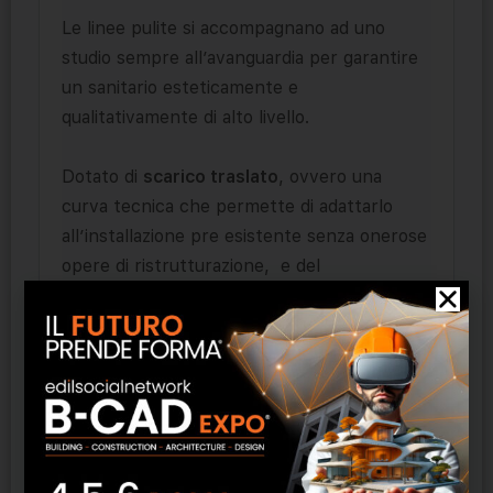
Le linee pulite si accompagnano ad uno
studio sempre all’avanguardia per garantire
un sanitario esteticamente e
qualitativamente di alto livello.
Dotato di
scarico traslato
, ovvero una
curva tecnica che permette di adattarlo
all’installazione pre esistente senza onerose
opere di ristrutturazione, e del
sistema
easy clean
, dove l’assenza di brida
permette di pulire facilmente ogni angolo di
superficie del wc, è un’ottima soluzione da
inserire in qualsiasi tipo di bagno, dal più
classico al più moderno.
Viene installato a
filomuro
(52,5×35