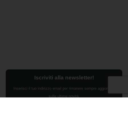
Iscriviti alla newsletter!
Inserisci il tuo indirizzo email per rimanere sempre aggiornato
sulle ultime novità.
Dichiaro di aver preso visione dell'Informativa Privacy e
ACCONSENTO al trattamento dei miei dati personali per finalità di