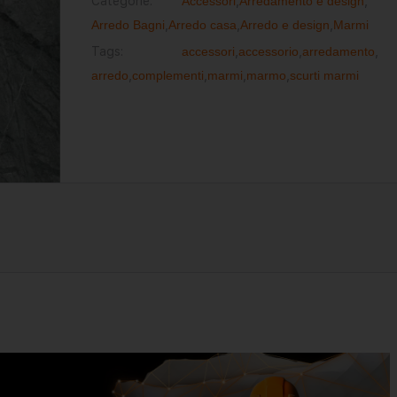
Categorie:
Accessori
,
Arredamento e design
,
Arredo Bagni
,
Arredo casa
,
Arredo e design
,
Marmi
Tags:
accessori
,
accessorio
,
arredamento
,
arredo
,
complementi
,
marmi
,
marmo
,
scurti marmi