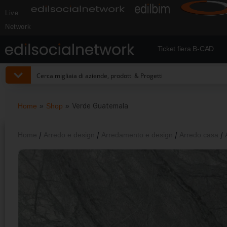
Live
Network
Ticket fiera B-CAD
Home
»
Shop
»
Verde Guatemala
Home
/
Arredo e design
/
Arredamento e design
/
Arredo casa
/