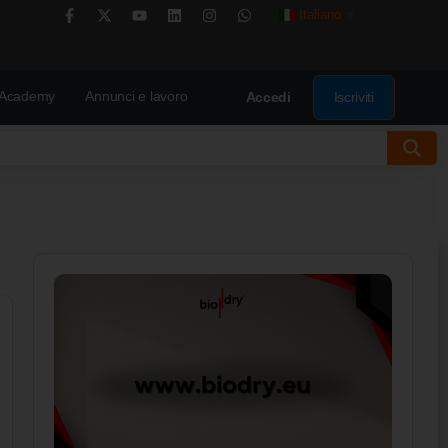
Italiano
▼
Academy
Annunci e lavoro
Iscriviti
Accedi