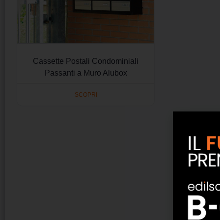
Cassette Postali Condominiali
Passanti a Muro Alubox
SCOPRI