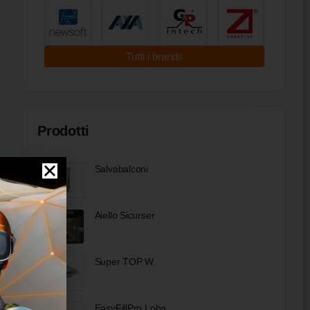
Tutti i brands
Prodotti
Salvabalconi
Aiello Sicurser
Super TOP W.
EasyFillPro Loba