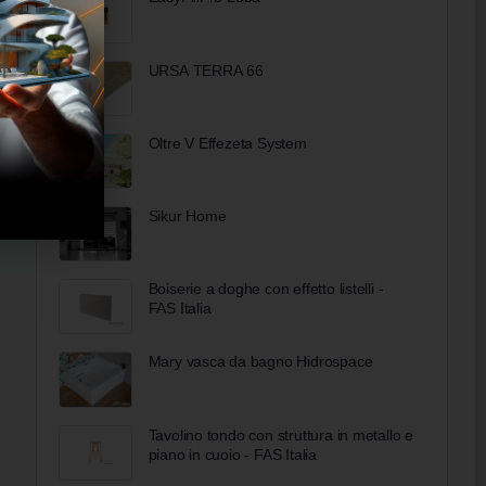
URSA TERRA 66
Oltre V Effezeta System
Sikur Home
Boiserie a doghe con effetto listelli -
FAS Italia
Mary vasca da bagno Hidrospace
Tavolino tondo con struttura in metallo e
piano in cuoio - FAS Italia