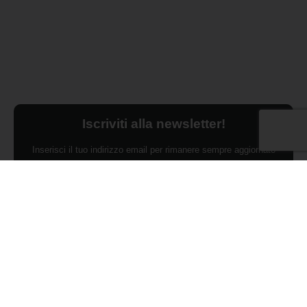
Iscriviti alla newsletter!
Inserisci il tuo indirizzo email per rimanere sempre aggiornato
sulle ultime novità.
Dichiaro di aver preso visione dell'Informativa Privacy e
ACCONSENTO al trattamento dei miei dati personali per finalità di
marketing da parte di Edilsocialnetwork
(Per visionare la Privacy Policy
clicca qui).
Iscriviti