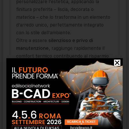
personalizzare l’estetica, applicando la
finitura preferita – liscia, decorata o
materica – che lo trasforma in un elemento
d’arredo unico, perfettamente integrato
con lo stile dell’ambiente.
Oltre a essere
silenzioso e privo di
manutenzione
, raggiunge rapidamente il
comfort termico contribuendo al risparmio
in bolletta rispetto ai sistemi convettivi.
Dedicato a architetti e interior designer che
cercano soluzioni innovative e
personalizzabili per i loro progetti e ai loro
clienti, è l’incontro perfetto tra la
tecnologia FIR di ultima generazione e la
libertà di espressione estetica.