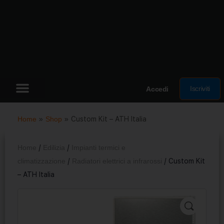
Iscriviti
Accedi
Home
»
Shop
»
Custom Kit – ATH Italia
Home
/
Edilizia
/
Impianti termici e
climatizzazione
/
Radiatori elettrici a infrarossi
/ Custom Kit
– ATH Italia