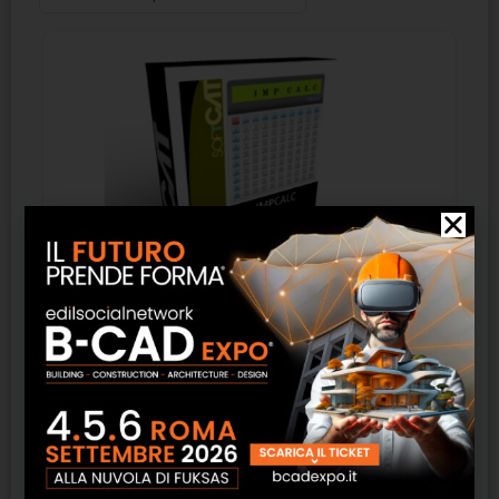
ImpCalc Free – Cointec
SCOPRI