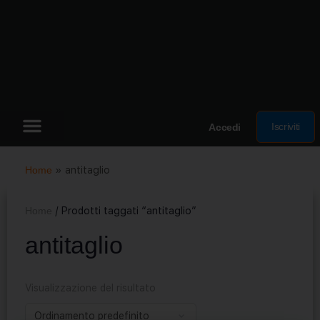
Iscriviti
Accedi
Home
»
antitaglio
Home
/ Prodotti taggati “antitaglio”
antitaglio
Visualizzazione del risultato