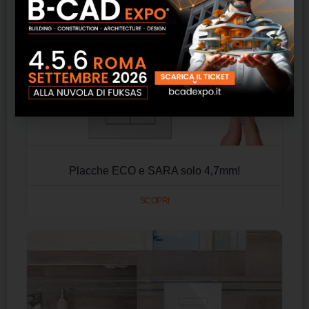
Placche ECO e SARA solo 4,7mm!
SCOPRI