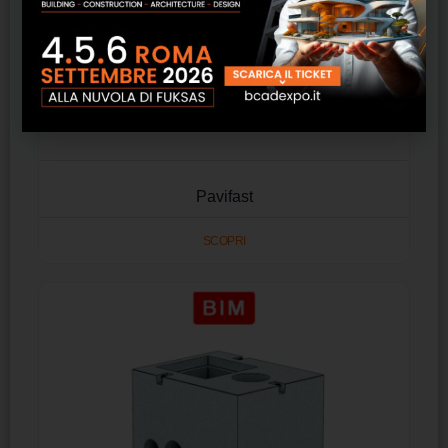
Pavifast
SCOPRI