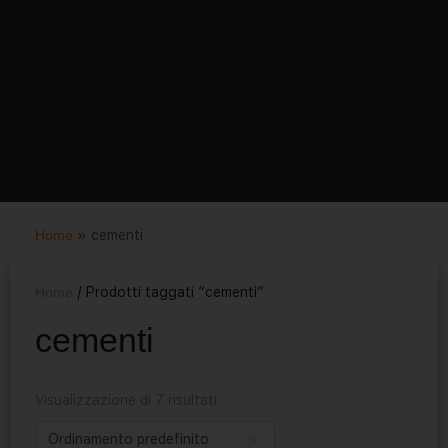
Home
»
cementi
Home
/ Prodotti taggati “cementi”
cementi
Visualizzazione di 7 risultati