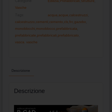
Categorie:
Edilizia
,
Prefabbricati
,
Strutture
,
Vasche
Tags:
acqua
,
acque
,
calcestruzzi
,
calcestruzzo
,
cementi
,
cemento
,
cls
,
frc
,
gazebo
,
monoblocchi
,
monoblocco
,
prefabbricata
,
prefabbricate
,
prefabbricati
,
prefabbricato
,
vasca. vasche
Descrizione
Descrizione