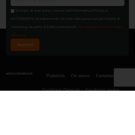
Dichiaro di aver preso visione dell'Informativa Privacy e
ACCONSENTO al trattamento dei miei dati personali per finalità di
marketing da parte di Edilsocialnetwork
(Per visionare la Privacy Policy
clicca qui).
Iscriviti
Pubblicità
Chi siamo
Contattaci
Condizioni Generali
Condizioni pagine
Utilizzo del Social Network
Privacy Policy
Cookie Policy
© 2015-2026 - Social Net Srl P.IVA