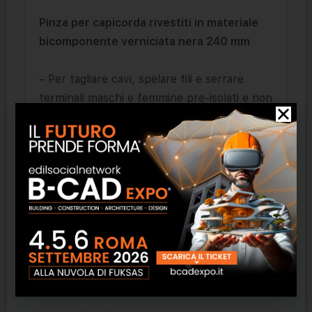
Pinza per capicorda rivestiti in materiale
bicomponente verniciata nera 240 mm
– Per tagliare cavi, spelare fili e serrare
terminali maschi e femmine pre-isolati e non
isolati
– Con fori per troncare viti filettati in rame
e ottone con filettatura M 2,6 M 3 M 3,5 M
4 M 5
– Articolazione a vite per un’elevata stabilità
ed un movimento uniforme
Prodotti correlati