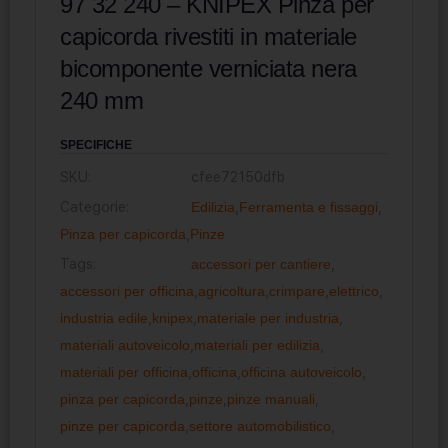
97 32 240 – KNIPEX Pinza per
capicorda rivestiti in materiale
bicomponente verniciata nera
240 mm
SPECIFICHE
SKU:
cfee72150dfb
Categorie:
Edilizia
,
Ferramenta e fissaggi
,
Pinza per capicorda
,
Pinze
Tags:
accessori per cantiere
,
accessori per officina
,
agricoltura
,
crimpare
,
elettrico
,
industria edile
,
knipex
,
materiale per industria
,
materiali autoveicolo
,
materiali per edilizia
,
materiali per officina
,
officina
,
officina autoveicolo
,
pinza per capicorda
,
pinze
,
pinze manuali
,
pinze per capicorda
,
settore automobilistico
,