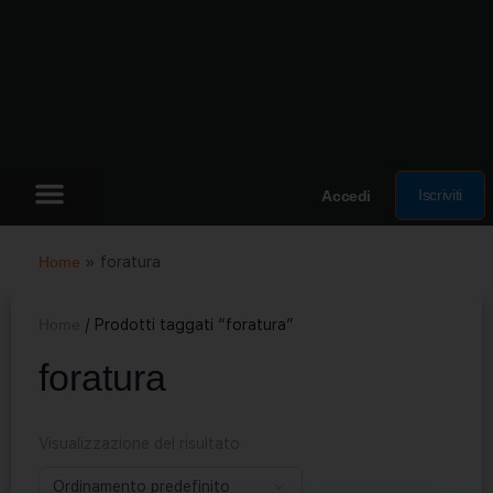
Iscriviti
Accedi
Home
»
foratura
Home
/ Prodotti taggati “foratura”
foratura
Visualizzazione del risultato