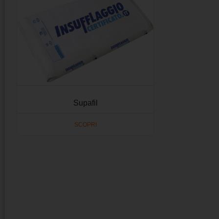
Supafil
SCOPRI