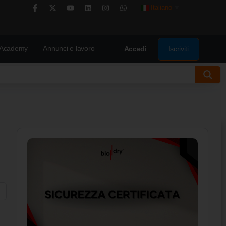
Italiano
▼
Academy
Annunci e lavoro
Iscriviti
Accedi