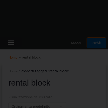
Iscriviti
Accedi
Home
»
rental block
Home
/ Prodotti taggati “rental block”
rental block
Visualizzazione del risultato