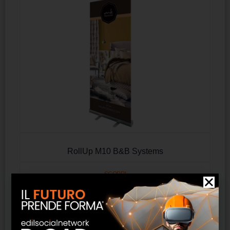
RollUp M10 B&B Systems
SCOPRI