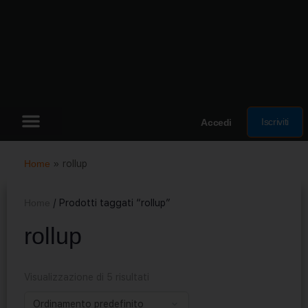
Iscriviti
Accedi
Home
»
rollup
Home
/ Prodotti taggati “rollup”
rollup
Visualizzazione di 5 risultati