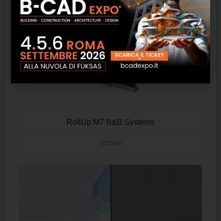
RollUp M7 B&B Systems
SCOPRI