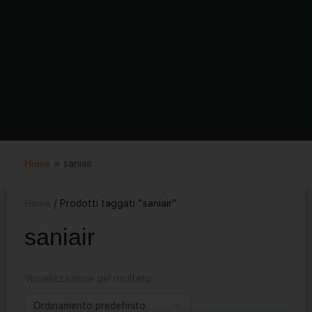
Home
»
saniair
Home
/ Prodotti taggati “saniair”
saniair
Visualizzazione del risultato