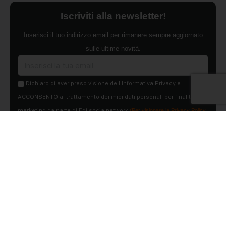
Iscriviti alla newsletter!
Inserisci il tuo indirizzo email per rimanere sempre aggiornato
sulle ultime novità.
Dichiaro di aver preso visione dell'Informativa Privacy e
ACCONSENTO al trattamento dei miei dati personali per finalità di
marketing da parte di Edilsocialnetwork
(Per visionare la Privacy Policy
clicca qui).
Iscriviti
Pubblicità
Chi siamo
Contattaci
Condizioni Generali
Condizioni pagine