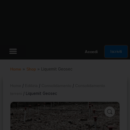
Iscriviti
Accedi
Home
»
Shop
»
Liquemit Geosec
Home
/
Edilizia
/
Consolidamento
/
Consolidamento
terreni
/ Liquemit Geosec