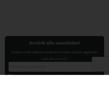
Iscriviti alla newsletter!
Inserisci il tuo indirizzo email per rimanere sempre aggiornato
sulle ultime novità.
Dichiaro di aver preso visione dell'Informativa Privacy e
ACCONSENTO al trattamento dei miei dati personali per finalità di
marketing da parte di Edilsocialnetwork
(Per visionare la Privacy Policy
clicca qui).
Iscriviti