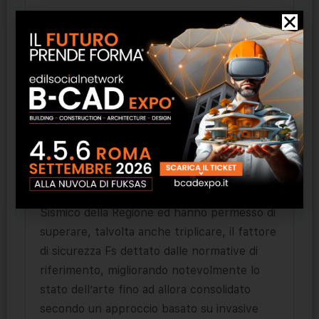
Per mitigare il rischio di liquefazione dei
terreni, GEOSEC® ha sviluppato una
metodologia brevettata, che prevede
iniezioni di una speciale resina, capace di
consolidare efficacemente, in totale
sicurezza e con estrema rapidità, i terreni
liquefacibili. I risultati ottenuti su campi
prova dell’Emilia Romagna, per diversi siti
interessati dal sisma del 2012, sono stati
sottoposti al parere del Servizio Geologico
Sismico della Regione ed hanno permesso di
superare, talvolta anche triplicare, il fattore
di sicurezza Fs dettato dalle normative di
riferimento, migliorando notevolmente lo
stato dell’arte fino ad allora consolidato
secondo un approccio basato su invasive