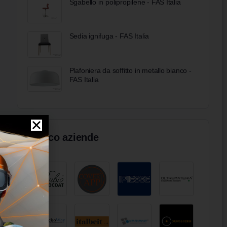
Sgabello in polipropilene - FAS Italia
Sedia ignifuga - FAS Italia
Plafoniera da soffitto in metallo bianco -
FAS Italia
Elenco aziende