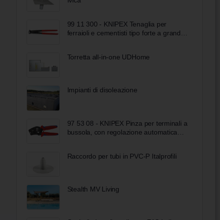
99 11 300 - KNIPEX Tenaglia per
ferraioli e cementisti tipo forte a grande
forza di taglio rivestiti in resina sintetica
bonderizzata nera 300 mm
Torretta all-in-one UDHome
Impianti di disoleazione
97 53 08 - KNIPEX Pinza per terminali a
bussola, con regolazione automatica
per crimpaggio frontale rivestiti in
materiale bicomponente brunita 190
Raccordo per tubi in PVC-P Italprofili
mm
Stealth MV Living