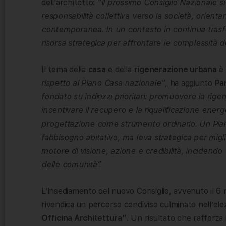
dell’architetto:
“Il prossimo Consiglio Nazionale si
responsabilità collettiva verso la società, orien
contemporanea. In un contesto in continua trasf
risorsa strategica per affrontare le complessità de
Il tema della
casa
e della
rigenerazione urbana
è 
rispetto al Piano Casa nazionale”
, ha aggiunto
Pa
fondato su indirizzi prioritari: promuovere la ri
incentivare il recupero e la riqualificazione energ
progettazione come strumento ordinario. Un Pian
fabbisogno abitativo, ma leva strategica per miglio
motore di visione, azione e credibilità, incidendo
delle comunità”.
L’insediamento del nuovo Consiglio, avvenuto il 6 
rivendica un percorso condiviso culminato nell’el
Officina Architettura”
. Un risultato che rafforz