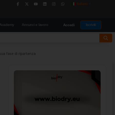
Italiano
▼
Academy
Annunci e lavoro
Iscriviti
Accedi
sua fase di ripartenza