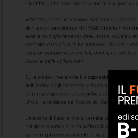
CNAPPC e che apre una stagione di maggiore collabor
«Per troppi anni il Consiglio Nazionale e l’Ordin
dichiarato il
presidente dell’OAR Christian Rocch
essere
«il miglioramento della nostra società»
att
costruire città più vivibili e funzionali. Rocchi ha in
servitori pubblici e, come tali, dobbiamo tutelare l
iscritti e della collettività».
Sulla stessa linea anche il
vicepresidente dell’O
dell’Ordine degli Architetti di Roma a mettere a d
affrontare questioni strategiche come la rigenerazi
Unico, la revisione del Codice dei Beni Culturali e l
L’elezione di Panci arriva al termine di una tornata e
nei giorni scorsi e che ha definito la composizione
quindici i professionisti eletti
: quattordici appart