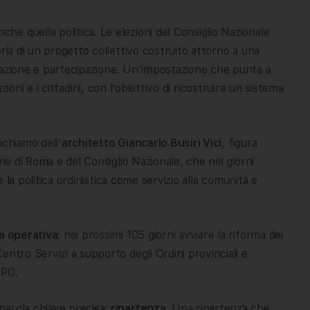
e quella politica. Le elezioni del Consiglio Nazionale
ria di un progetto collettivo costruito attorno a una
razione e partecipazione. Un’impostazione che punta a
ituzioni e i cittadini, con l’obiettivo di ricostruire un sistema
ichiamo dell’
architetto Giancarlo Busiri Vici
, figura
ine di Roma e del Consiglio Nazionale, che nei giorni
e la politica ordinistica come servizio alla comunità e
a operativa
: nei prossimi 105 giorni avviare la riforma dei
ntro Servizi a supporto degli Ordini provinciali e
PPC.
parola chiave precisa:
ripartenza
. Una ripartenza che,