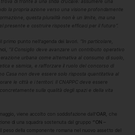
 trova di fronte a una sfida cruciale: assumere una
tando la propria azione verso una visione profondamente
ormazione, questa pluralità non è un limite, ma una
l presente e costruire risposte efficaci per il futuro”.
il primo punto nell’agenda dei lavori.
“In particolare,
nci
,
“il Consiglio deve avanzare un contributo operativo
generazione urbana come alternativa al consumo di suolo,
etica e sismica, e rafforzare il ruolo del concorso di
o Casa non deve essere solo risposta quantitativa al
rare le città e i territori. Il CNAPPC deve essere
 concretamente sulla qualità degli spazi e della vita
maggio, viene accolto con soddisfazione dall’
OAR
, che
ezione di una squadra sostenuta dal gruppo
“ON –
a il peso della componente romana nel nuovo assetto del