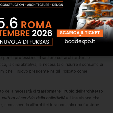
hitetti di Roma
all’interno del nuovo Consiglio e che
professionale e istituzionale nazionale.
e La Mendola, Roberto Ricci, Veronica Leone,
uernieri, Martina Ceschi, Michela Alessandra Locati,
nieri, Angela Panza e Serena Zarrini
per la Sezione A,
B.
per la professione. Il settore dell’architettura è
, la crisi abitativa, la necessità di ridurre il consumo di
emi che il nuovo presidente ha già indicato come
ato della necessità di
trasformare il ruolo dell’architetto
cultura al servizio della collettività»
. Una visione che
one, riconoscendo all’architettura non solo una funzione