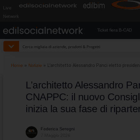
Live
Network
Ticket fiera B-CAD
Home
»
Notizie
»
L’architetto Alessandro Panci eletto president
L’architetto Alessandro Pan
CNAPPC: il nuovo Consiglio
inizia la sua fase di ripart
Federica Seregni
7 Maggio 2026