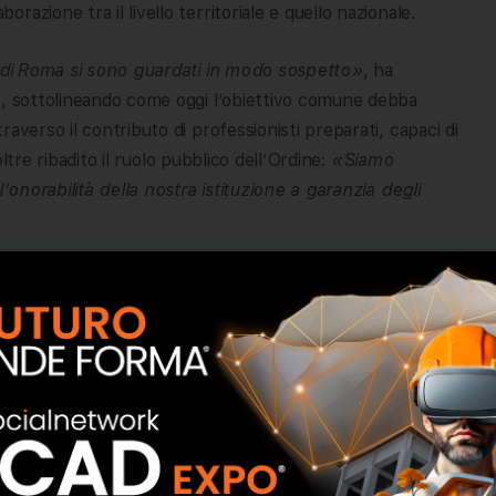
azione tra il livello territoriale e quello nazionale.
e di Roma si sono guardati in modo sospetto»
, ha
i
, sottolineando come oggi l’obiettivo comune debba
raverso il contributo di professionisti preparati, capaci di
oltre ribadito il ruolo pubblico dell’Ordine:
«Siamo
’onorabilità della nostra istituzione a garanzia degli
AR Lorenzo Busnengo
, che ha confermato la disponibilità
isposizione competenze tecniche e culturali per
one urbana, la riforma del Codice dei Contratti, il Testo
’attuazione della riforma ordinistica.
lettorale che il Ministero della Giustizia ha ufficializzato
 del Consiglio Nazionale per i prossimi cinque anni. Sono
enenti alla
Sezione A
e uno alla
Sezione B
. Il risultato