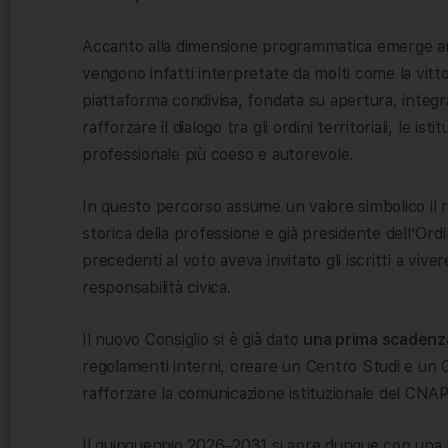
Accanto alla dimensione programmatica emerge anch
vengono infatti interpretate da molti come la vitto
piattaforma condivisa, fondata su apertura, integ
rafforzare il dialogo tra gli ordini territoriali, le ist
professionale più coeso e autorevole.
In questo percorso assume un valore simbolico il r
storica della professione e già presidente dell’Ord
precedenti al voto aveva invitato gli iscritti a viver
responsabilità civica.
Il nuovo Consiglio si è già dato
una prima scadenz
regolamenti interni, creare un Centro Studi e un Ce
rafforzare la comunicazione istituzionale del CNA
Il quinquennio 2026–2031 si apre dunque con una 