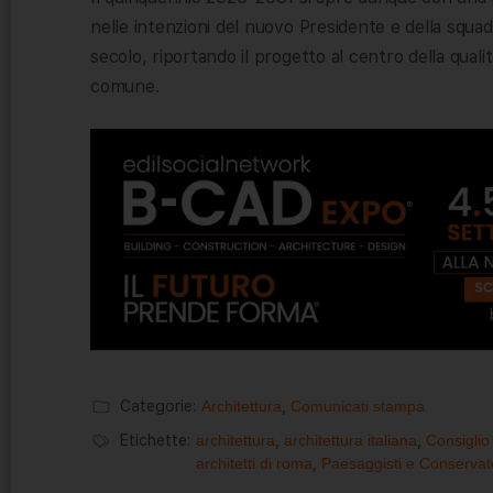
nelle intenzioni del nuovo Presidente e della squadra
secolo, riportando il progetto al centro della qualit
comune.
Categorie:
Architettura
,
Comunicati stampa
Etichette:
architettura
,
architettura italiana
,
Consiglio 
architetti di roma
,
Paesaggisti e Conservat