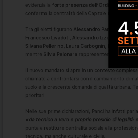
evidenzia la
forte presenza dell’Ordine degli Arc
conferma la centralità della Capitale nel dibattito 
Tra gli eletti figurano
Alessandro Panci, Salvator
Francesco Livadoti, Alessandro Izzi, Cristiano G
Silvana Pellerino, Laura Carbognin, Patrizia Stra
mentre
Silvia Pelonara
rappresenterà la Sezione 
Il nuovo mandato si apre in un contesto complesso 
chiamato a confrontarsi con il cambiamento climatico
suolo e la crescente domanda di qualità urbana. T
prioritari.
Nelle sue prime dichiarazioni, Panci ha infatti parl
«da tecnico a vero e proprio presidio di legalità e 
punta a restituire centralità sociale alla professi
tecnica, ma anche culturale e civile.