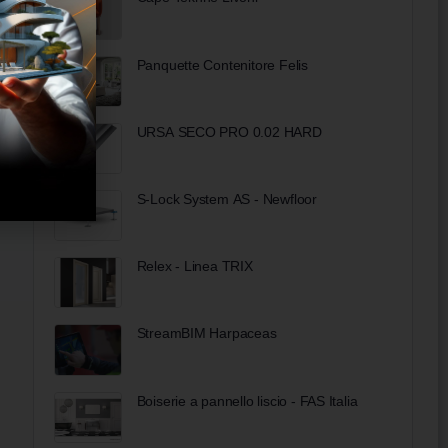
Panquette Contenitore Felis
URSA SECO PRO 0.02 HARD
S-Lock System AS - Newfloor
Relex - Linea TRIX
StreamBIM Harpaceas
Boiserie a pannello liscio - FAS Italia