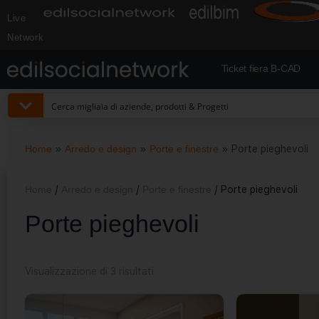
Live
Network
Ticket fiera B-CAD
Home
»
Arredo e design
»
Porte e finestre
»
Porte pieghevoli
Home
/
Arredo e design
/
Porte e finestre
/ Porte pieghevoli
Porte pieghevoli
Visualizzazione di 3 risultati