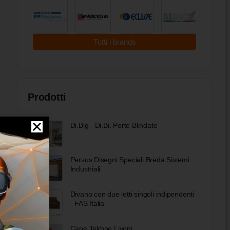
Tutti i brands
Prodotti
Di.Big - Di.Bi. Porte Blindate
Persus Disegni Speciali Breda Sistemi
Industriali
Divano con due letti singoli indipendenti
- FAS Italia
Cape Tekhne Livoni