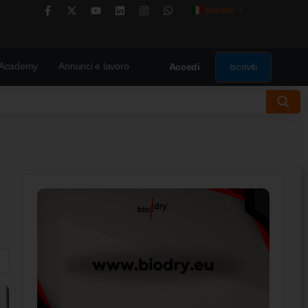
Italiano
▼
Academy
Annunci e lavoro
Iscriviti
Accedi