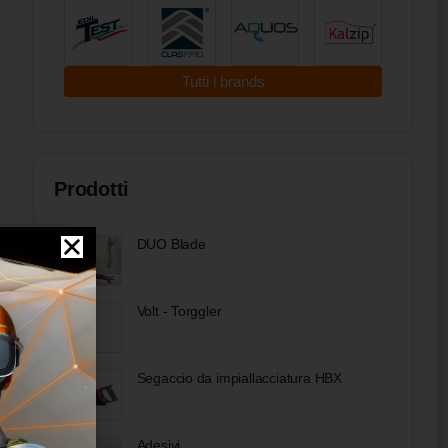
Tutti i brands
Prodotti
DUO Blade
Volt - Torggler
Segaccio da impiallacciatura HBX
Adesivi