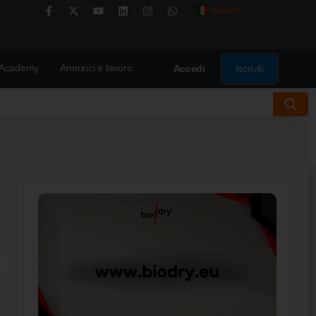
Italiano
▼
Academy
Annunci e lavoro
Iscriviti
Accedi