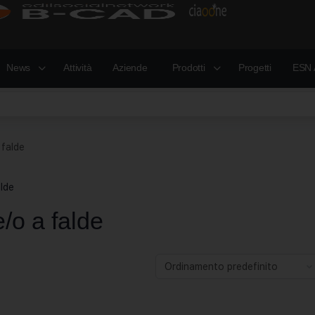
News
Attività
Aziende
Prodotti
Progetti
ESN 
 falde
alde
e/o a falde