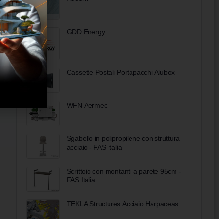
GDD Energy
Cassette Postali Portapacchi Alubox
WFN Aermec
Sgabello in polipropilene con struttura
acciaio - FAS Italia
Scrittoio con montanti a parete 95cm -
FAS Italia
TEKLA Structures Acciaio Harpaceas