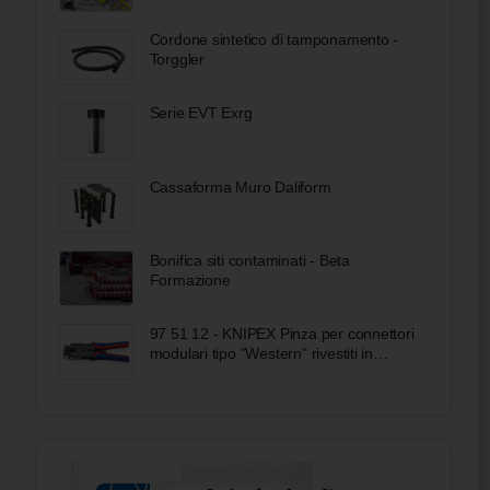
Cordone sintetico di tamponamento -
Torggler
Serie EVT Exrg
Cassaforma Muro Daliform
Bonifica siti contaminati - Beta
Formazione
97 51 12 - KNIPEX Pinza per connettori
modulari tipo "Western" rivestiti in
materiale bicomponente brunita 200
mm