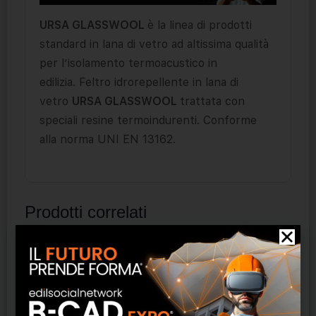
URSA GLASSWOOL
è la linea di prodotti
standard in lana di vetro ad altissima qualità
per l’isolamento termoacustico in
edilizia. Feltro idrorepellente in lana di
vetro
URSA GLASSWOOL
trattata con
speciali resine termoindurenti. Conforme
alla norma UNI EN 13162.
Prodotti correlati