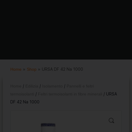
Home
»
Shop
»
URSA DF 42 Na 1000
Home
/
Edilizia
/
Isolamento
/
Pannelli e feltri
termoisolanti
/
Feltri termoisolanti in fibre minerali
/ URSA
DF 42 Na 1000