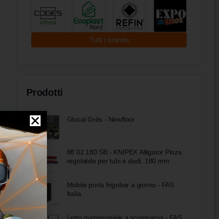
Tutti i brands
Prodotti
Glocal Grès - Newfloor
88 02 180 SB - KNIPEX Alligator Pinza
regolabile per tubi e dadi, 180 mm
Mobile porta frigobar a giorno - FAS
Italia
Letto matrimoniale a scomparsa - FAS