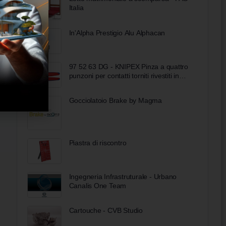
Italia
In'Alpha Prestigio Alu Alphacan
97 52 63 DG - KNIPEX Pinza a quattro
punzoni per contatti torniti rivestiti in
materiale bicomponente cromata 195
mm
Gocciolatoio Brake by Magma
Piastra di riscontro
Ingegneria Infrastruturale - Urbano
Canalis One Team
Cartouche - CVB Studio