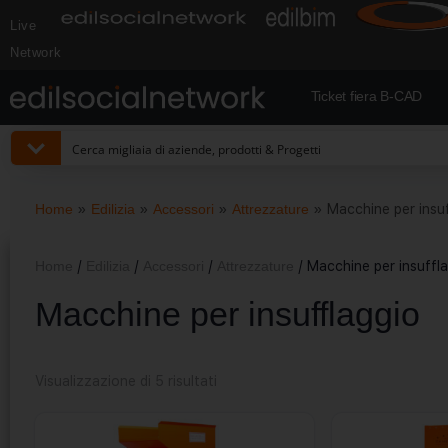
Live
Network
Ticket fiera B-CAD
Home
»
Edilizia
»
Accessori
»
Attrezzature
»
Macchine per insu
Home
/
Edilizia
/
Accessori
/
Attrezzature
/ Macchine per insuffl
Macchine per insufflaggio
Visualizzazione di 5 risultati