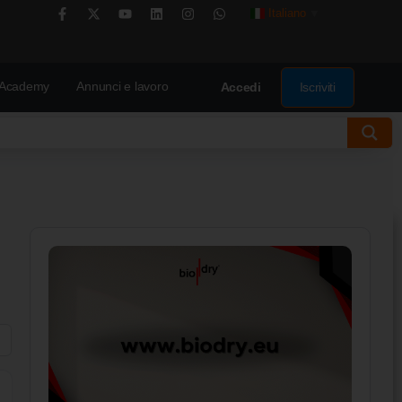
Italiano
▼
Academy
Annunci e lavoro
Iscriviti
Accedi